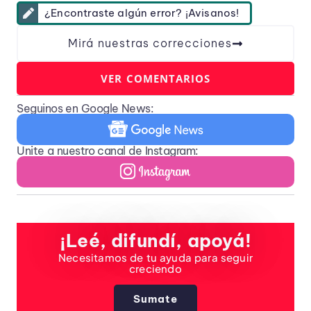
¿Encontraste algún error? ¡Avisanos!
Mirá nuestras correcciones
VER COMENTARIOS
Seguinos en Google News:
Unite a nuestro canal de Instagram:
¡Leé, difundí, apoyá!
Necesitamos de tu ayuda para seguir
creciendo
Sumate