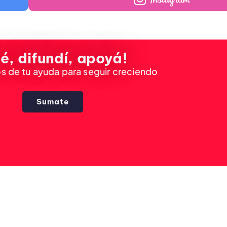
é, difundí, apoyá!
 de tu ayuda para seguir creciendo
Sumate