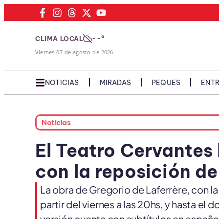
--°
CLIMA LOCAL
Viernes 07 de agosto de 2026
NOTICIAS
MIRADAS
PEQUES
ENTR
Noticias
El Teatro Cervantes
con la reposición de
La obra de Gregorio de Laferrère, con la 
partir del viernes a las 20hs, y hasta el
versión cuenta con subtítulos en españo