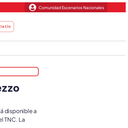
Comunidad Escenarios Nacionales
letín
ezzo
rá disponible a
el TNC. La