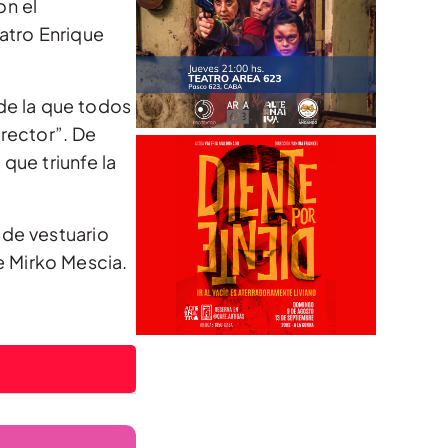
on el
atro Enrique
 de la que todos
irector”. De
que triunfe la
 de vestuario
e Mirko Mescia.