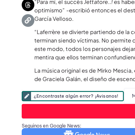
“Para mí, el succès
Jettatore..!
es haber
optimismo” -escribió entonces el dest
García Velloso.
“Laferrère se divierte partiendo de la
terminan siendo víctimas. No permite q
este modo, todos los personajes dejan
mentira que ellos terminan confundien
La música original es de Mirko Mescia,
de Graciela Galán, el diseño de esceno
M
¿Encontraste algún error? ¡Avisanos!
Seguinos en Google News: