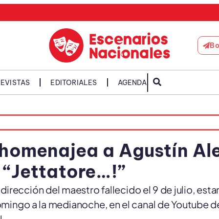
Bo
EVISTAS
EDITORIALES
AGENDA
 homenajea a Agustín Al
 “Jettatore…!”
dirección del maestro fallecido el 9 de julio, esta
 domingo a la medianoche, en el canal de Youtube d
l.