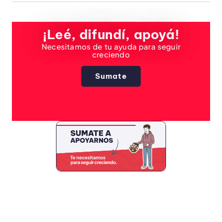
¡Leé, difundí, apoyá!
Necesitamos de tu ayuda para seguir
creciendo
Sumate