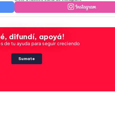
é, difundí, apoyá!
 de tu ayuda para seguir creciendo
Sumate