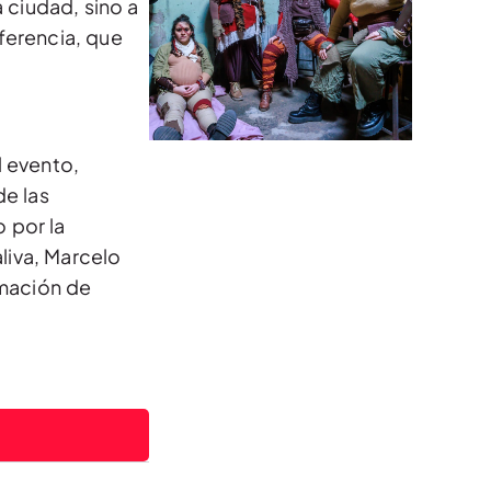
 ciudad, sino a
nferencia, que
l evento,
de las
 por la
liva, Marcelo
amación de