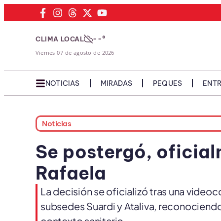
--°
CLIMA LOCAL
Viernes 07 de agosto de 2026
NOTICIAS
MIRADAS
PEQUES
ENTR
Noticias
Se postergó, oficial
Rafaela
La decisión se oficializó tras una video
subsedes Suardi y Ataliva, reconociendo l
contexto sanitario.