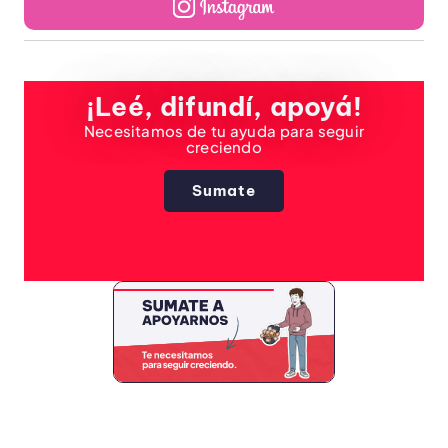
¡Leé, difundí, apoyá!
Necesitamos de tu ayuda para seguir
creciendo
Sumate