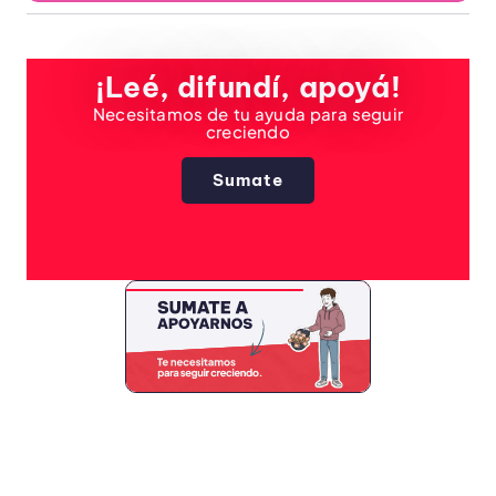
¡Leé, difundí, apoyá!
Necesitamos de tu ayuda para seguir
creciendo
Sumate