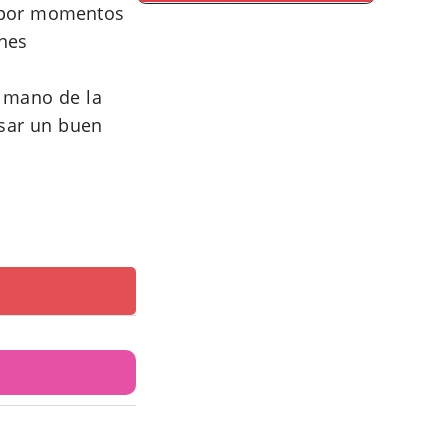
e por momentos
enes
a mano de la
asar un buen