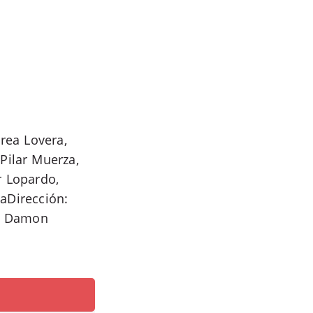
rea Lovera,
Pilar Muerza,
r Lopardo,
naDirección:
l: Damon